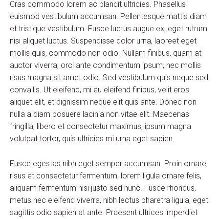
Cras commodo lorem ac blandit ultricies. Phasellus
euismod vestibulum accumsan. Pellentesque mattis diam
et tristique vestibulum. Fusce luctus augue ex, eget rutrum
nisi aliquet luctus. Suspendisse dolor urna, laoreet eget
mollis quis, commodo non odio. Nullam finibus, quam at
auctor viverra, orci ante condimentum ipsum, nec mollis
risus magna sit amet odio. Sed vestibulum quis neque sed
convallis. Ut eleifend, mi eu eleifend finibus, velit eros
aliquet elit, et dignissim neque elit quis ante. Donec non
nulla a diam posuere lacinia non vitae elit. Maecenas
fringilla, libero et consectetur maximus, ipsum magna
volutpat tortor, quis ultricies mi urna eget sapien.
Fusce egestas nibh eget semper accumsan. Proin ornare,
risus et consectetur fermentum, lorem ligula ornare felis,
aliquam fermentum nisi justo sed nunc. Fusce rhoncus,
metus nec eleifend viverra, nibh lectus pharetra ligula, eget
sagittis odio sapien at ante. Praesent ultrices imperdiet