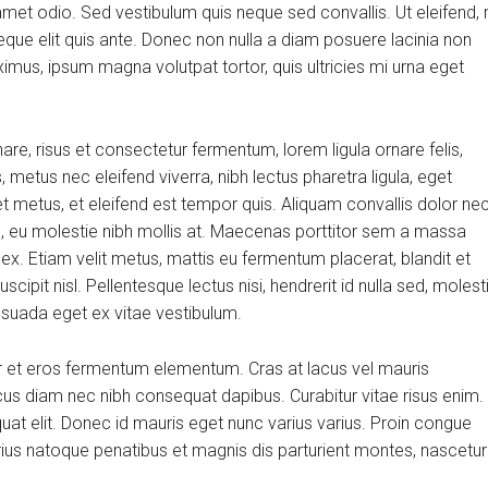
et odio. Sed vestibulum quis neque sed convallis. Ut eleifend, 
m neque elit quis ante. Donec non nulla a diam posuere lacinia non
aximus, ipsum magna volutpat tortor, quis ultricies mi urna eget
, risus et consectetur fermentum, lorem ligula ornare felis,
metus nec eleifend viverra, nibh lectus pharetra ligula, eget
et metus, et eleifend est tempor quis. Aliquam convallis dolor ne
us, eu molestie nibh mollis at. Maecenas porttitor sem a massa
 ex. Etiam velit metus, mattis eu fermentum placerat, blandit et
scipit nisl. Pellentesque lectus nisi, hendrerit id nulla sed, molest
alesuada eget ex vitae vestibulum.
r et eros fermentum elementum. Cras at lacus vel mauris
cus diam nec nibh consequat dapibus. Curabitur vitae risus enim.
quat elit. Donec id mauris eget nunc varius varius. Proin congue
arius natoque penatibus et magnis dis parturient montes, nascetur