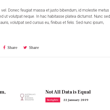
ra vel. Donec feugiat massa et justo bibendum, id molestie metus
ed ut volutpat neque. In hac habitasse platea dictumst. Nunc se
is, volutpat sed cursus eu, finibus et felis. Sed nunc ipsum,
Share
Share
om,
Not All Data is Equal
22 January 2019
Insights