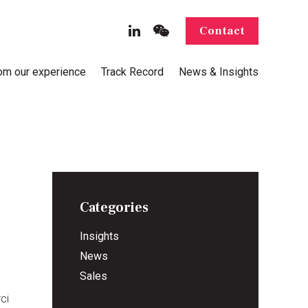
Contact
rom our experience
Track Record
News & Insights
Categories
Insights
News
Sales
ci