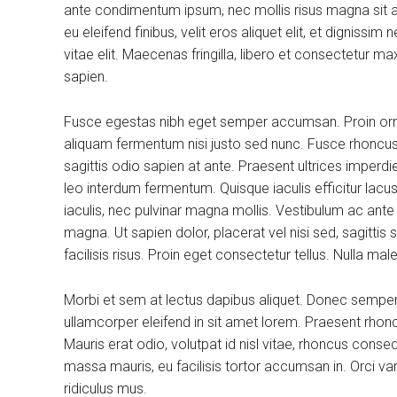
ante condimentum ipsum, nec mollis risus magna sit am
eu eleifend finibus, velit eros aliquet elit, et dignissi
vitae elit. Maecenas fringilla, libero et consectetur m
sapien.
Fusce egestas nibh eget semper accumsan. Proin ornare
aliquam fermentum nisi justo sed nunc. Fusce rhoncus, 
sagittis odio sapien at ante. Praesent ultrices imperdi
leo interdum fermentum. Quisque iaculis efficitur lac
iaculis, nec pulvinar magna mollis. Vestibulum ac ante
magna. Ut sapien dolor, placerat vel nisi sed, sagittis su
facilisis risus. Proin eget consectetur tellus. Nulla m
Morbi et sem at lectus dapibus aliquet. Donec sempe
ullamcorper eleifend in sit amet lorem. Praesent rhon
Mauris erat odio, volutpat id nisl vitae, rhoncus conse
massa mauris, eu facilisis tortor accumsan in. Orci v
ridiculus mus.