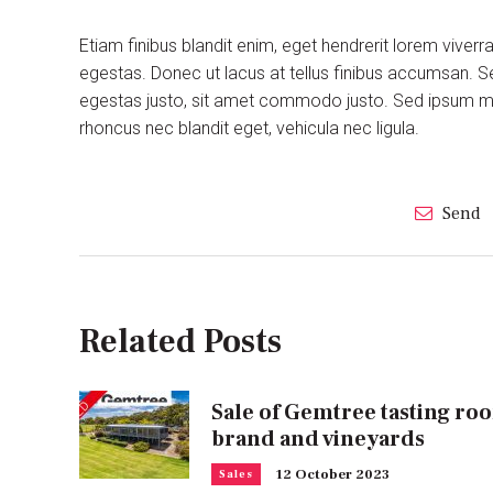
Etiam finibus blandit enim, eget hendrerit lorem viver
egestas. Donec ut lacus at tellus finibus accumsan. S
egestas justo, sit amet commodo justo. Sed ipsum maur
rhoncus nec blandit eget, vehicula nec ligula.
Send
Related Posts
Sale of Gemtree tasting ro
brand and vineyards
12 October 2023
Sales