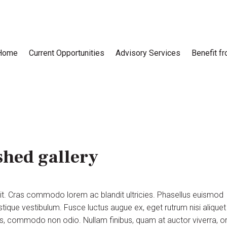
Home
Current Opportunities
Advisory Services
Benefit f
hed gallery
lit. Cras commodo lorem ac blandit ultricies. Phasellus euismod
tique vestibulum. Fusce luctus augue ex, eget rutrum nisi aliquet
uis, commodo non odio. Nullam finibus, quam at auctor viverra, or