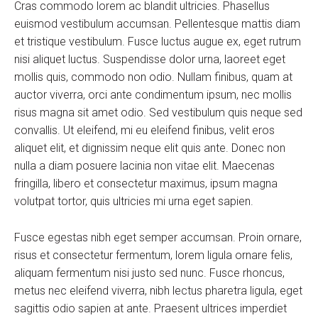
Cras commodo lorem ac blandit ultricies. Phasellus
euismod vestibulum accumsan. Pellentesque mattis diam
et tristique vestibulum. Fusce luctus augue ex, eget rutrum
nisi aliquet luctus. Suspendisse dolor urna, laoreet eget
mollis quis, commodo non odio. Nullam finibus, quam at
auctor viverra, orci ante condimentum ipsum, nec mollis
risus magna sit amet odio. Sed vestibulum quis neque sed
convallis. Ut eleifend, mi eu eleifend finibus, velit eros
aliquet elit, et dignissim neque elit quis ante. Donec non
nulla a diam posuere lacinia non vitae elit. Maecenas
fringilla, libero et consectetur maximus, ipsum magna
volutpat tortor, quis ultricies mi urna eget sapien.
Fusce egestas nibh eget semper accumsan. Proin ornare,
risus et consectetur fermentum, lorem ligula ornare felis,
aliquam fermentum nisi justo sed nunc. Fusce rhoncus,
metus nec eleifend viverra, nibh lectus pharetra ligula, eget
sagittis odio sapien at ante. Praesent ultrices imperdiet