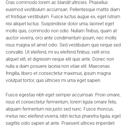
Cras commodo lorem ac blandit ultricies. Phasellus
euismod vestibulum accumsan. Pellentesque mattis diam
et tristique vestibulum. Fusce luctus augue ex, eget rutrum
nisi aliquet luctus. Suspendisse dolor urna, laoreet eget
mollis quis, commodo non odio. Nullam finibus, quam at
auctor viverra, orci ante condimentum ipsum, nec mollis
risus magna sit amet odio. Sed vestibulum quis neque sed
convallis. Ut eleifend, mi eu eleifend finibus, velit eros
aliquet elit, et dignissim neque elit quis ante. Donec non
nulla a diam posuere lacinia non vitae elit. Maecenas
fringilla, libero et consectetur maximus, ipsum magna
volutpat tortor, quis ultricies mi urna eget sapien.
Fusce egestas nibh eget semper accumsan. Proin ornare,
risus et consectetur fermentum, lorem ligula ornare felis,
aliquam fermentum nisi justo sed nunc. Fusce rhoncus,
metus nec eleifend viverra, nibh lectus pharetra ligula, eget
sagittis odio sapien at ante. Praesent ultrices imperdiet