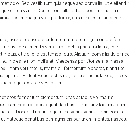
et odio. Sed vestibulum quis neque sed convallis. Ut eleifend, 
m neque elit quis ante. Donec non nulla a diam posuere lacinia non
aximus, ipsum magna volutpat tortor, quis ultricies mi urna eget
, risus et consectetur fermentum, lorem ligula ornare felis,
metus nec eleifend viverra, nibh lectus pharetra ligula, eget
et metus, et eleifend est tempor quis. Aliquam convallis dolor ne
us, eu molestie nibh mollis at. Maecenas porttitor sem a massa
 ex. Etiam velit metus, mattis eu fermentum placerat, blandit et
scipit nisl. Pellentesque lectus nisi, hendrerit id nulla sed, molest
alesuada eget ex vitae vestibulum.
r et eros fermentum elementum. Cras at lacus vel mauris
cus diam nec nibh consequat dapibus. Curabitur vitae risus enim.
quat elit. Donec id mauris eget nunc varius varius. Proin congue
arius natoque penatibus et magnis dis parturient montes, nascetur