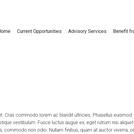
Home
Current Opportunities
Advisory Services
Benefit f
lit. Cras commodo lorem ac blandit ultricies. Phasellus euismod
tique vestibulum. Fusce luctus augue ex, eget rutrum nisi aliquet
uis, commodo non odio. Nullam finibus, quam at auctor viverra, or