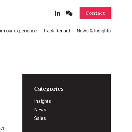
Contact
rom our experience
Track Record
News & Insights
Categories
Insights
News
Sales
ci