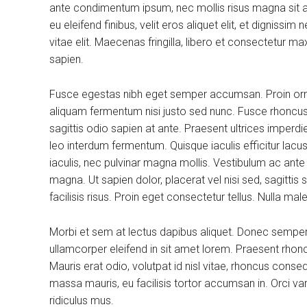
ante condimentum ipsum, nec mollis risus magna sit am
eu eleifend finibus, velit eros aliquet elit, et dignissi
vitae elit. Maecenas fringilla, libero et consectetur m
sapien.
Fusce egestas nibh eget semper accumsan. Proin ornare
aliquam fermentum nisi justo sed nunc. Fusce rhoncus, 
sagittis odio sapien at ante. Praesent ultrices imperdi
leo interdum fermentum. Quisque iaculis efficitur lac
iaculis, nec pulvinar magna mollis. Vestibulum ac ante
magna. Ut sapien dolor, placerat vel nisi sed, sagittis su
facilisis risus. Proin eget consectetur tellus. Nulla m
Morbi et sem at lectus dapibus aliquet. Donec sempe
ullamcorper eleifend in sit amet lorem. Praesent rhon
Mauris erat odio, volutpat id nisl vitae, rhoncus conse
massa mauris, eu facilisis tortor accumsan in. Orci v
ridiculus mus.