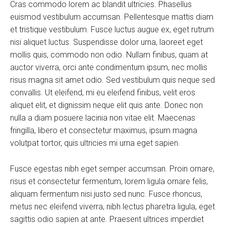
Cras commodo lorem ac blandit ultricies. Phasellus
euismod vestibulum accumsan. Pellentesque mattis diam
et tristique vestibulum. Fusce luctus augue ex, eget rutrum
nisi aliquet luctus. Suspendisse dolor urna, laoreet eget
mollis quis, commodo non odio. Nullam finibus, quam at
auctor viverra, orci ante condimentum ipsum, nec mollis
risus magna sit amet odio. Sed vestibulum quis neque sed
convallis. Ut eleifend, mi eu eleifend finibus, velit eros
aliquet elit, et dignissim neque elit quis ante. Donec non
nulla a diam posuere lacinia non vitae elit. Maecenas
fringilla, libero et consectetur maximus, ipsum magna
volutpat tortor, quis ultricies mi urna eget sapien.
Fusce egestas nibh eget semper accumsan. Proin ornare,
risus et consectetur fermentum, lorem ligula ornare felis,
aliquam fermentum nisi justo sed nunc. Fusce rhoncus,
metus nec eleifend viverra, nibh lectus pharetra ligula, eget
sagittis odio sapien at ante. Praesent ultrices imperdiet