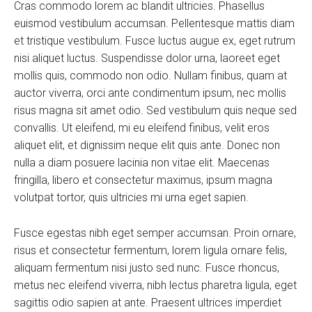
Cras commodo lorem ac blandit ultricies. Phasellus
euismod vestibulum accumsan. Pellentesque mattis diam
et tristique vestibulum. Fusce luctus augue ex, eget rutrum
nisi aliquet luctus. Suspendisse dolor urna, laoreet eget
mollis quis, commodo non odio. Nullam finibus, quam at
auctor viverra, orci ante condimentum ipsum, nec mollis
risus magna sit amet odio. Sed vestibulum quis neque sed
convallis. Ut eleifend, mi eu eleifend finibus, velit eros
aliquet elit, et dignissim neque elit quis ante. Donec non
nulla a diam posuere lacinia non vitae elit. Maecenas
fringilla, libero et consectetur maximus, ipsum magna
volutpat tortor, quis ultricies mi urna eget sapien.
Fusce egestas nibh eget semper accumsan. Proin ornare,
risus et consectetur fermentum, lorem ligula ornare felis,
aliquam fermentum nisi justo sed nunc. Fusce rhoncus,
metus nec eleifend viverra, nibh lectus pharetra ligula, eget
sagittis odio sapien at ante. Praesent ultrices imperdiet