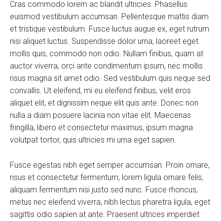
Cras commodo lorem ac blandit ultricies. Phasellus
euismod vestibulum accumsan. Pellentesque mattis diam
et tristique vestibulum. Fusce luctus augue ex, eget rutrum
nisi aliquet luctus. Suspendisse dolor urna, laoreet eget
mollis quis, commodo non odio. Nullam finibus, quam at
auctor viverra, orci ante condimentum ipsum, nec mollis
risus magna sit amet odio. Sed vestibulum quis neque sed
convallis. Ut eleifend, mi eu eleifend finibus, velit eros
aliquet elit, et dignissim neque elit quis ante. Donec non
nulla a diam posuere lacinia non vitae elit. Maecenas
fringilla, libero et consectetur maximus, ipsum magna
volutpat tortor, quis ultricies mi urna eget sapien.
Fusce egestas nibh eget semper accumsan. Proin ornare,
risus et consectetur fermentum, lorem ligula ornare felis,
aliquam fermentum nisi justo sed nunc. Fusce rhoncus,
metus nec eleifend viverra, nibh lectus pharetra ligula, eget
sagittis odio sapien at ante. Praesent ultrices imperdiet