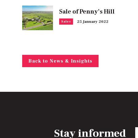
Sale of Penny’s Hill
25 January 2022
Sales
Back to News & Insights
Stay informed
E