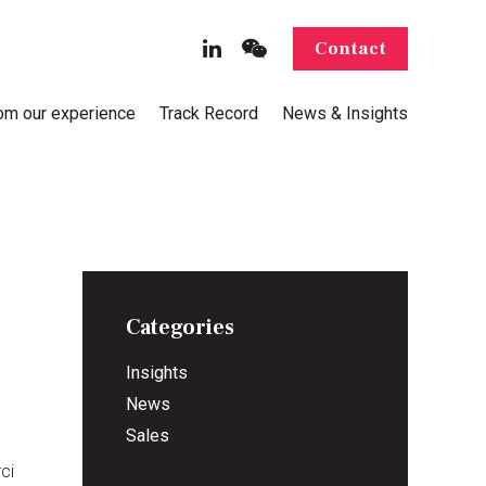
Contact
rom our experience
Track Record
News & Insights
Categories
Insights
News
Sales
ci