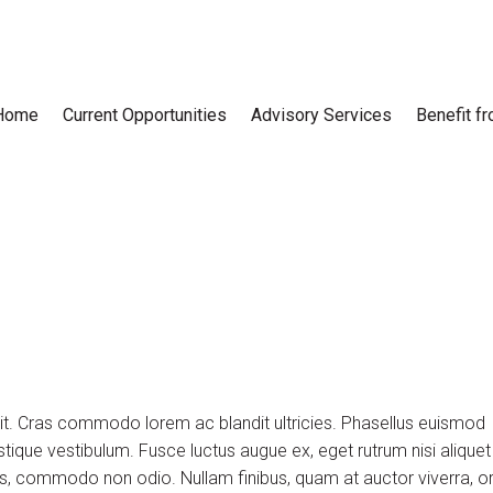
Home
Current Opportunities
Advisory Services
Benefit f
lit. Cras commodo lorem ac blandit ultricies. Phasellus euismod
tique vestibulum. Fusce luctus augue ex, eget rutrum nisi aliquet
uis, commodo non odio. Nullam finibus, quam at auctor viverra, or