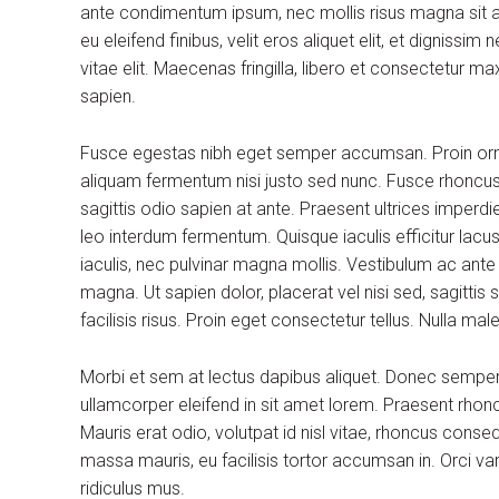
ante condimentum ipsum, nec mollis risus magna sit am
eu eleifend finibus, velit eros aliquet elit, et dignissi
vitae elit. Maecenas fringilla, libero et consectetur m
sapien.
Fusce egestas nibh eget semper accumsan. Proin ornare
aliquam fermentum nisi justo sed nunc. Fusce rhoncus, 
sagittis odio sapien at ante. Praesent ultrices imperdi
leo interdum fermentum. Quisque iaculis efficitur lac
iaculis, nec pulvinar magna mollis. Vestibulum ac ante
magna. Ut sapien dolor, placerat vel nisi sed, sagittis su
facilisis risus. Proin eget consectetur tellus. Nulla m
Morbi et sem at lectus dapibus aliquet. Donec sempe
ullamcorper eleifend in sit amet lorem. Praesent rhon
Mauris erat odio, volutpat id nisl vitae, rhoncus conse
massa mauris, eu facilisis tortor accumsan in. Orci v
ridiculus mus.