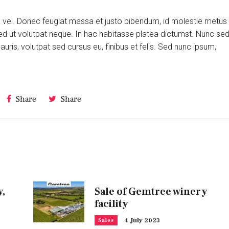
ra vel. Donec feugiat massa et justo bibendum, id molestie metus
ed ut volutpat neque. In hac habitasse platea dictumst. Nunc se
is, volutpat sed cursus eu, finibus et felis. Sed nunc ipsum,
Share
Share
y,
Sale of Gemtree winery
facility
4 July 2023
Sales