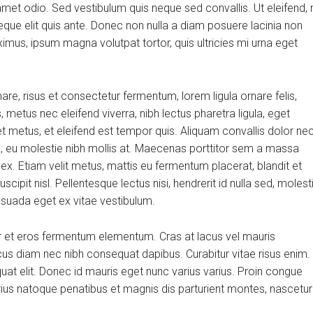
et odio. Sed vestibulum quis neque sed convallis. Ut eleifend, 
m neque elit quis ante. Donec non nulla a diam posuere lacinia non
aximus, ipsum magna volutpat tortor, quis ultricies mi urna eget
, risus et consectetur fermentum, lorem ligula ornare felis,
metus nec eleifend viverra, nibh lectus pharetra ligula, eget
et metus, et eleifend est tempor quis. Aliquam convallis dolor ne
us, eu molestie nibh mollis at. Maecenas porttitor sem a massa
 ex. Etiam velit metus, mattis eu fermentum placerat, blandit et
scipit nisl. Pellentesque lectus nisi, hendrerit id nulla sed, molest
alesuada eget ex vitae vestibulum.
r et eros fermentum elementum. Cras at lacus vel mauris
cus diam nec nibh consequat dapibus. Curabitur vitae risus enim.
quat elit. Donec id mauris eget nunc varius varius. Proin congue
arius natoque penatibus et magnis dis parturient montes, nascetur