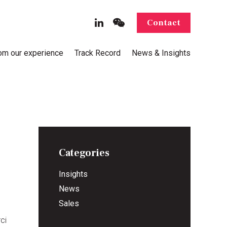
Contact
rom our experience
Track Record
News & Insights
Categories
Insights
News
Sales
ci