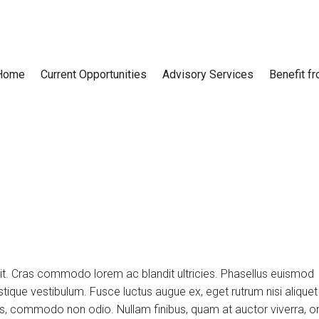
Home
Current Opportunities
Advisory Services
Benefit f
lit. Cras commodo lorem ac blandit ultricies. Phasellus euismod
tique vestibulum. Fusce luctus augue ex, eget rutrum nisi aliquet
uis, commodo non odio. Nullam finibus, quam at auctor viverra, or