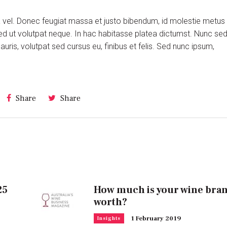
ra vel. Donec feugiat massa et justo bibendum, id molestie metus
ed ut volutpat neque. In hac habitasse platea dictumst. Nunc se
is, volutpat sed cursus eu, finibus et felis. Sed nunc ipsum,
Share
Share
25
How much is your wine bra
worth?
1 February 2019
Insights