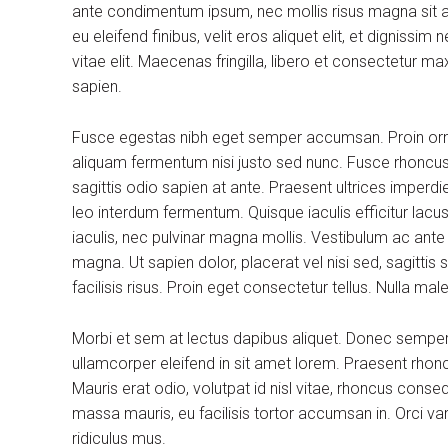
ante condimentum ipsum, nec mollis risus magna sit am
eu eleifend finibus, velit eros aliquet elit, et dignissi
vitae elit. Maecenas fringilla, libero et consectetur m
sapien.
Fusce egestas nibh eget semper accumsan. Proin ornare
aliquam fermentum nisi justo sed nunc. Fusce rhoncus, 
sagittis odio sapien at ante. Praesent ultrices imperdi
leo interdum fermentum. Quisque iaculis efficitur lac
iaculis, nec pulvinar magna mollis. Vestibulum ac ante
magna. Ut sapien dolor, placerat vel nisi sed, sagittis su
facilisis risus. Proin eget consectetur tellus. Nulla m
Morbi et sem at lectus dapibus aliquet. Donec sempe
ullamcorper eleifend in sit amet lorem. Praesent rhon
Mauris erat odio, volutpat id nisl vitae, rhoncus conse
massa mauris, eu facilisis tortor accumsan in. Orci v
ridiculus mus.