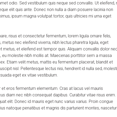
et odio. Sed vestibulum quis neque sed convallis. Ut eleifend, 
m neque elit quis ante. Donec non nulla a diam posuere lacinia non
aximus, ipsum magna volutpat tortor, quis ultricies mi urna eget
, risus et consectetur fermentum, lorem ligula ornare felis,
metus nec eleifend viverra, nibh lectus pharetra ligula, eget
et metus, et eleifend est tempor quis. Aliquam convallis dolor ne
us, eu molestie nibh mollis at. Maecenas porttitor sem a massa
 ex. Etiam velit metus, mattis eu fermentum placerat, blandit et
scipit nisl. Pellentesque lectus nisi, hendrerit id nulla sed, molest
alesuada eget ex vitae vestibulum.
r et eros fermentum elementum. Cras at lacus vel mauris
cus diam nec nibh consequat dapibus. Curabitur vitae risus enim.
quat elit. Donec id mauris eget nunc varius varius. Proin congue
arius natoque penatibus et magnis dis parturient montes, nascetur