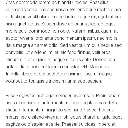
Cras commodo lorem ac blandit ultricies. Phasellus
euismod vestibulum accumsan. Pellentesque mattis diam
et tristique vestibulum. Fusce luctus augue ex, eget rutrum
nisi aliquet luctus. Suspendisse dolor urna, laoreet eget
mollis quis, commodo non odio. Nullam finibus, quam at
auctor viverra, orci ante condimentum ipsum, nec mollis
risus magna sit amet odio. Sed vestibulum quis neque sed
convallis. Ut eleifend, mi eu eleifend finibus, velit eros
aliquet elit, et dignissim neque elit quis ante. Donec non
nulla a diam posuere lacinia non vitae elit. Maecenas
fringilla, libero et consectetur maximus, ipsum magna
volutpat tortor, quis ultricies mi urna eget sapien.
Fusce egestas nibh eget semper accumsan. Proin ornare,
risus et consectetur fermentum, lorem ligula ornare felis,
aliquam fermentum nisi justo sed nunc. Fusce rhoncus,
metus nec eleifend viverra, nibh lectus pharetra ligula, eget
sagittis odio sapien at ante. Praesent ultrices imperdiet