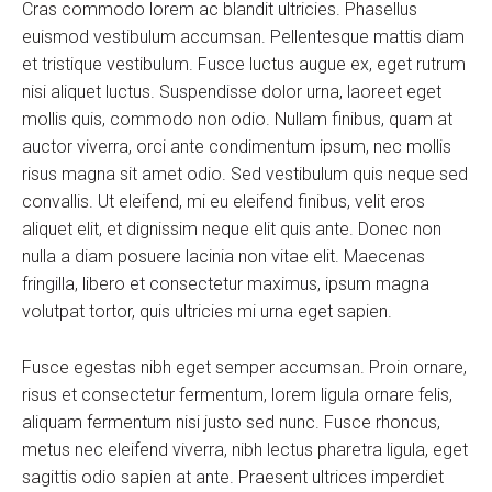
Cras commodo lorem ac blandit ultricies. Phasellus
euismod vestibulum accumsan. Pellentesque mattis diam
et tristique vestibulum. Fusce luctus augue ex, eget rutrum
nisi aliquet luctus. Suspendisse dolor urna, laoreet eget
mollis quis, commodo non odio. Nullam finibus, quam at
auctor viverra, orci ante condimentum ipsum, nec mollis
risus magna sit amet odio. Sed vestibulum quis neque sed
convallis. Ut eleifend, mi eu eleifend finibus, velit eros
aliquet elit, et dignissim neque elit quis ante. Donec non
nulla a diam posuere lacinia non vitae elit. Maecenas
fringilla, libero et consectetur maximus, ipsum magna
volutpat tortor, quis ultricies mi urna eget sapien.
Fusce egestas nibh eget semper accumsan. Proin ornare,
risus et consectetur fermentum, lorem ligula ornare felis,
aliquam fermentum nisi justo sed nunc. Fusce rhoncus,
metus nec eleifend viverra, nibh lectus pharetra ligula, eget
sagittis odio sapien at ante. Praesent ultrices imperdiet