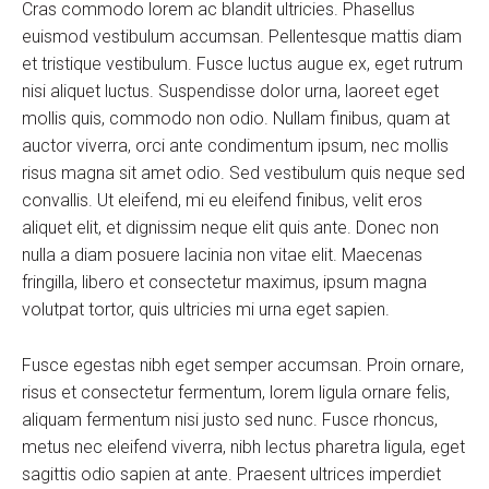
Cras commodo lorem ac blandit ultricies. Phasellus
euismod vestibulum accumsan. Pellentesque mattis diam
et tristique vestibulum. Fusce luctus augue ex, eget rutrum
nisi aliquet luctus. Suspendisse dolor urna, laoreet eget
mollis quis, commodo non odio. Nullam finibus, quam at
auctor viverra, orci ante condimentum ipsum, nec mollis
risus magna sit amet odio. Sed vestibulum quis neque sed
convallis. Ut eleifend, mi eu eleifend finibus, velit eros
aliquet elit, et dignissim neque elit quis ante. Donec non
nulla a diam posuere lacinia non vitae elit. Maecenas
fringilla, libero et consectetur maximus, ipsum magna
volutpat tortor, quis ultricies mi urna eget sapien.
Fusce egestas nibh eget semper accumsan. Proin ornare,
risus et consectetur fermentum, lorem ligula ornare felis,
aliquam fermentum nisi justo sed nunc. Fusce rhoncus,
metus nec eleifend viverra, nibh lectus pharetra ligula, eget
sagittis odio sapien at ante. Praesent ultrices imperdiet