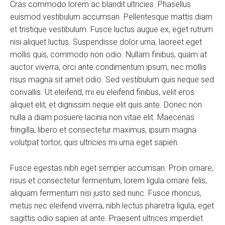
Cras commodo lorem ac blandit ultricies. Phasellus
euismod vestibulum accumsan. Pellentesque mattis diam
et tristique vestibulum. Fusce luctus augue ex, eget rutrum
nisi aliquet luctus. Suspendisse dolor urna, laoreet eget
mollis quis, commodo non odio. Nullam finibus, quam at
auctor viverra, orci ante condimentum ipsum, nec mollis
risus magna sit amet odio. Sed vestibulum quis neque sed
convallis. Ut eleifend, mi eu eleifend finibus, velit eros
aliquet elit, et dignissim neque elit quis ante. Donec non
nulla a diam posuere lacinia non vitae elit. Maecenas
fringilla, libero et consectetur maximus, ipsum magna
volutpat tortor, quis ultricies mi urna eget sapien.
Fusce egestas nibh eget semper accumsan. Proin ornare,
risus et consectetur fermentum, lorem ligula ornare felis,
aliquam fermentum nisi justo sed nunc. Fusce rhoncus,
metus nec eleifend viverra, nibh lectus pharetra ligula, eget
sagittis odio sapien at ante. Praesent ultrices imperdiet