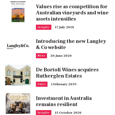
Values rise as competition for
Australian vineyards and wine
assets intensifies
17 July 2018
Insights
Introducing the new Langley
& Co website
26 June 2020
News
De Bortoli Wines acquires
Rutherglen Estates
1 February 2019
Sales
Investment in Australia
remains resilient
13 October 2020
Insights