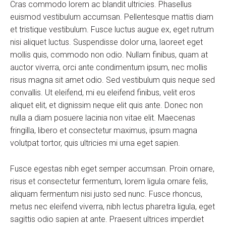
Cras commodo lorem ac blandit ultricies. Phasellus
euismod vestibulum accumsan. Pellentesque mattis diam
et tristique vestibulum. Fusce luctus augue ex, eget rutrum
nisi aliquet luctus. Suspendisse dolor urna, laoreet eget
mollis quis, commodo non odio. Nullam finibus, quam at
auctor viverra, orci ante condimentum ipsum, nec mollis
risus magna sit amet odio. Sed vestibulum quis neque sed
convallis. Ut eleifend, mi eu eleifend finibus, velit eros
aliquet elit, et dignissim neque elit quis ante. Donec non
nulla a diam posuere lacinia non vitae elit. Maecenas
fringilla, libero et consectetur maximus, ipsum magna
volutpat tortor, quis ultricies mi urna eget sapien.
Fusce egestas nibh eget semper accumsan. Proin ornare,
risus et consectetur fermentum, lorem ligula ornare felis,
aliquam fermentum nisi justo sed nunc. Fusce rhoncus,
metus nec eleifend viverra, nibh lectus pharetra ligula, eget
sagittis odio sapien at ante. Praesent ultrices imperdiet